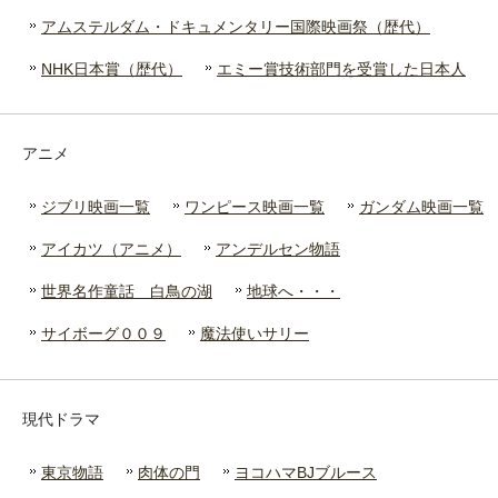
アムステルダム・ドキュメンタリー国際映画祭（歴代）
NHK日本賞（歴代）
エミー賞技術部門を受賞した日本人
アニメ
ジブリ映画一覧
ワンピース映画一覧
ガンダム映画一覧
アイカツ（アニメ）
アンデルセン物語
世界名作童話 白鳥の湖
地球へ・・・
サイボーグ００９
魔法使いサリー
現代ドラマ
東京物語
肉体の門
ヨコハマBJブルース