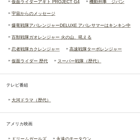
仮面ライダーアギト PROJECT G4
機動刑事 ジバン
宇宙からのメッセージ
爆竜戦隊アバレンジャーDELUXE アバレサマーはキンキン中
百獣戦隊ガオレンジャー 火の山、吼える
忍者戦隊カクレンジャー
高速戦隊ターボレンジャー
仮面ライダー 歴代
スーパー戦隊（歴代）
テレビ番組
大河ドラマ（歴代）
アメリカ映画
ドリームガールズ
永遠のモータウン