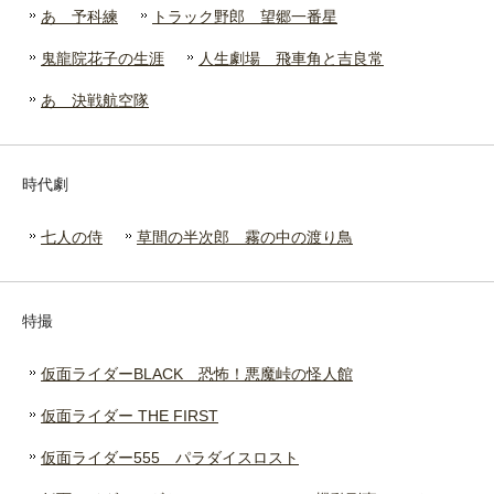
あゝ予科練
トラック野郎 望郷一番星
鬼龍院花子の生涯
人生劇場 飛車角と吉良常
あゝ決戦航空隊
時代劇
七人の侍
草間の半次郎 霧の中の渡り鳥
特撮
仮面ライダーBLACK 恐怖！悪魔峠の怪人館
仮面ライダー THE FIRST
仮面ライダー555 パラダイスロスト