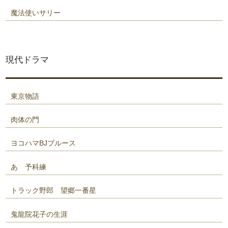
魔法使いサリー
現代ドラマ
東京物語
肉体の門
ヨコハマBJブルース
あゝ予科練
トラック野郎 望郷一番星
鬼龍院花子の生涯