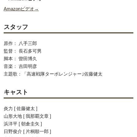
Amazonビデオ→
スタッフ
原作： 八手三郎
監督： 長石多可男
脚本： 曽田博久
音楽： 吉田明彦
主題歌：「高速戦隊ターボレンジャー｣佐藤健太
キャスト
炎力 [ 佐藤健太 ]
山形大地 [ 我那覇文章 ]
浜洋平 [ 朝倉圭矢 ]
日野俊介 [ 片桐順一郎 ]