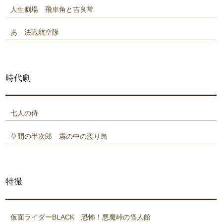
人生劇場 飛車角と吉良常
あゝ決戦航空隊
時代劇
七人の侍
草間の半次郎 霧の中の渡り鳥
特撮
仮面ライダーBLACK 恐怖！悪魔峠の怪人館