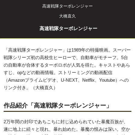
高速戦隊ターボレンジャー
大橋直久
高速戦隊ターボレンジャー
「高速戦隊ターボレンジャー」は1989年の特撮映画。スーパー
戦隊シリーズ初の高校生ヒーローで、自動車がモチーフ。5台
の自動車が合体するターボロボが人気を得た。キャストやあら
すじ、opなどの動画情報。ストリーミングの動画配信
（Amazonプライムビデオ、U-NEXT、Netflix、Youtube）への
リンク付き。（大橋直久）
作品紹介「高速戦隊ターボレンジャー」
2万年間の封印であちこちに封じ込められていた暴魔百族が、
遂に地上に続々と現れ、暴れ始めた。暴魔の恨みは深い。空か