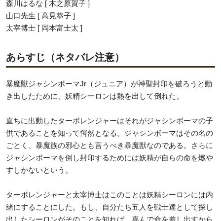
森川はるな [ 木之原賀子 ]
山口先生 [ 高見恭子 ]
太宰博士 [ 岡本富士太 ]
あらすじ（ネタバレ注意）
暴魔獣ジャシンボーマJr（ジュニア）が神聖封印を破ろうと動
き出したために、妖精シーロンは熱を出して倒れた。
直ちに出動したターボレンジャーはそれがジャシンボーマの子
供であることを知って愕然となる。ジャシンボーマはその名の
ごとく、暴魔族の邪心とも言うべき暴魔獣なのである。さらに
ジャシンボーマを倒し封印するためには妖精が自らの命を燃や
すしかないという。
ターボレンジャーと太宰博士はこのことは妖精シーロンには内
緒にすることにした。もし、自分たち五人を戦士達として探し
出したシーロンがそのことを知れば、喜んで命を差し出すから