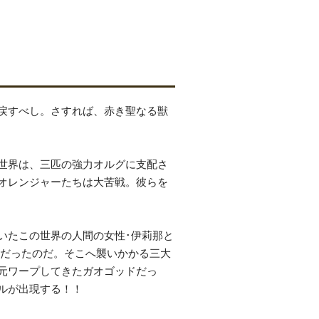
戻すべし。さすれば、赤き聖なる獣
世界は、三匹の強力オルグに支配さ
オレンジャーたちは大苦戦。彼らを
いたこの世界の人間の女性･伊莉那と
女だったのだ。そこへ襲いかかる三大
元ワープしてきたガオゴッドだっ
ルが出現する！！