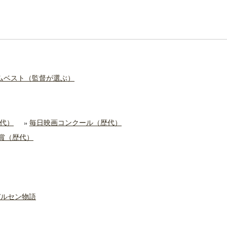
ムベスト（監督が選ぶ）
代）
毎日映画コンクール（歴代）
本賞（歴代）
デルセン物語