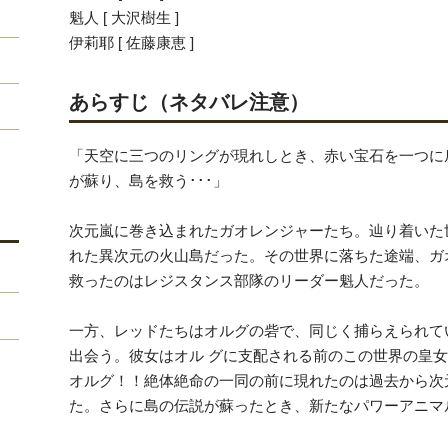
魁人 [ 大沢樹生 ]
伊莉耶 [ 佐藤康恵 ]
あらすじ（ネタバレ注意）
「天空に三つのリングが現れしとき、赤い宝石を一つに
が蘇り、島を救う･･･」
次元嵐に巻き込まれたガオレンジャーたち。辿り着いた
れた異次元の火山島だった。その世界に落ちた途端、ガ
救ったのはレジスタンス部隊のリーダー魁人だった。
一方、レッドたちはオルグの砦で、同じく捕らえられて
出会う。彼女はオル グに支配される前のこの世界の皇
オルグ！！絶体絶命の一同の前に現れたのは過去から次
た。さらに島の伝説が蘇ったとき、新たなパワーアニマ