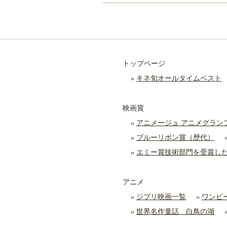
トップページ
キネ旬オールタイムベスト
映画賞
アニメージュ アニメグラン
ブルーリボン賞（歴代）
エミー賞技術部門を受賞し
アニメ
ジブリ映画一覧
ワンピ
世界名作童話 白鳥の湖