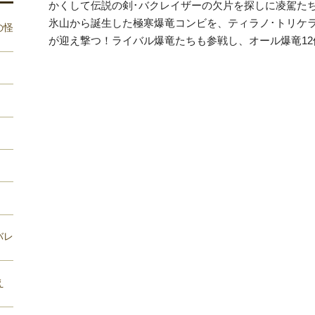
かくして伝説の剣･バクレイザーの欠片を探しに凌駕た
氷山から誕生した極寒爆竜コンビを、ティラノ･トリケ
の怪
が迎え撃つ！ライバル爆竜たちも参戦し、オール爆竜1
バレ
え