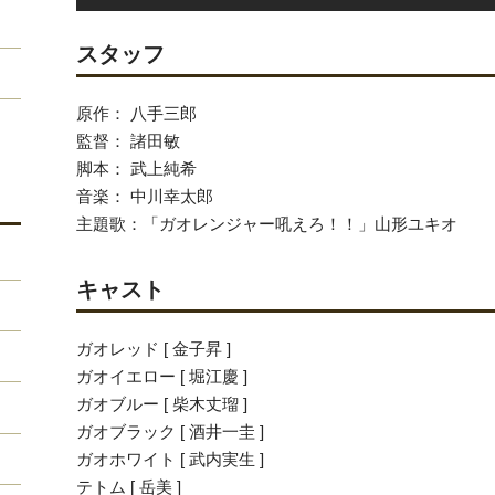
スタッフ
原作： 八手三郎
監督： 諸田敏
脚本： 武上純希
音楽： 中川幸太郎
主題歌：「ガオレンジャー吼えろ！！」山形ユキオ
キャスト
ガオレッド [ 金子昇 ]
ガオイエロー [ 堀江慶 ]
ガオブルー [ 柴木丈瑠 ]
ガオブラック [ 酒井一圭 ]
ガオホワイト [ 武内実生 ]
テトム [ 岳美 ]