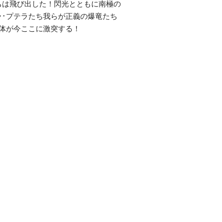
ちは飛び出した！閃光とともに南極の
ラ･プテラたち我らが正義の爆竜たち
2体が今ここに激突する！