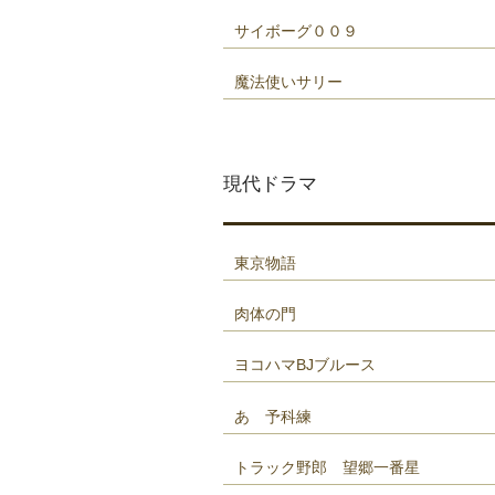
サイボーグ００９
魔法使いサリー
現代ドラマ
東京物語
肉体の門
ヨコハマBJブルース
あゝ予科練
トラック野郎 望郷一番星