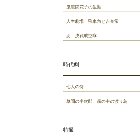
鬼龍院花子の生涯
人生劇場 飛車角と吉良常
あゝ決戦航空隊
時代劇
七人の侍
草間の半次郎 霧の中の渡り鳥
特撮