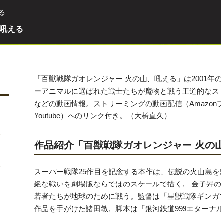
る
、吼える
「百獣戦隊ガオレンジャー 火の山、吼える」は2001
ーアニマルに選ばれた戦士たちが魔物と戦う王道的なス
などの動画情報。ストリーミングの動画配信（Amazonプライ
Youtube）へのリンク付き。（大橋直久）
投
作品紹介「百獣戦隊ガオレンジャー 火の
投
スーパー戦隊25作目を記念する本作は、伝説の火山島
絶な戦いを劇場版ならではのスケールで描く。 金子昇の
若者たちが地球のために戦う。監督は「星獣戦隊ギンガ
作品を手がけた諸田敏。脚本は「銀河鉄道999エターナ