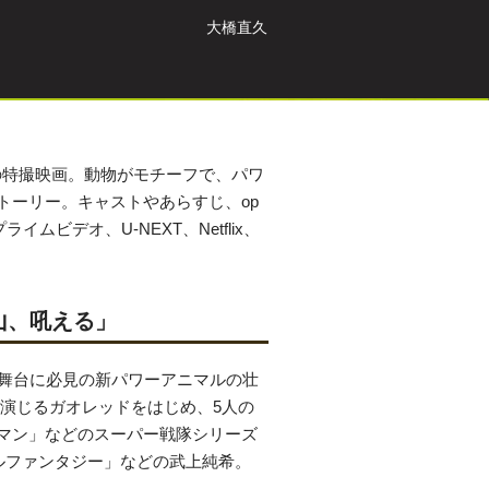
大橋直久
年の特撮映画。動物がモチーフで、パワ
トーリー。キャストやあらすじ、op
ムビデオ、U-NEXT、Netflix、
山、吼える」
を舞台に必見の新パワーアニマルの壮
演じるガオレッドをはじめ、5人の
マン」などのスーパー戦隊シリーズ
ルファンタジー」などの武上純希。