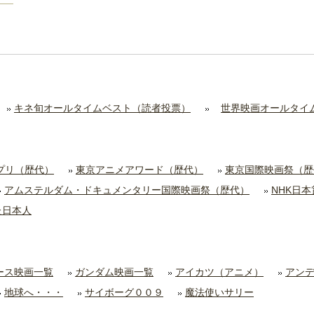
キネ旬オールタイムベスト（読者投票）
世界映画オールタイ
プリ（歴代）
東京アニメアワード（歴代）
東京国際映画祭（歴
アムステルダム・ドキュメンタリー国際映画祭（歴代）
NHK日
た日本人
ース映画一覧
ガンダム映画一覧
アイカツ（アニメ）
アン
地球へ・・・
サイボーグ００９
魔法使いサリー