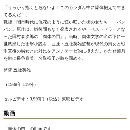
「うっかり抱くと危ないよ！このカラダん中に爆弾抱えて生き
てるんだ！」
戦後、闇市時代に仇花のように狂い咲いた街の女たち――パン
パン。原作は、戦後間もなく発表されるや、ベストセラーとな
った田村泰次郎の「肉体の門」。当時、肉体文学の名の下に一
世風靡した衝撃小説を、巨匠・五社英雄監督が現代の男女と戦
争直後の男女との対比をアンチテーゼ的に捉えた。かたせ梨乃
を軸に長谷直美、名取裕子が脇を固める。
監督 五社英雄
（1988年 119分）
セルビデオ：3,990円（税込）東映ビデオ
動画
「肉体の門」の動画です。