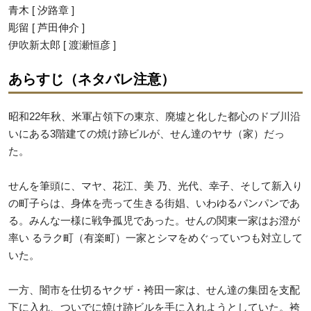
青木 [ 汐路章 ]
彫留 [ 芦田伸介 ]
伊吹新太郎 [ 渡瀬恒彦 ]
あらすじ（ネタバレ注意）
昭和22年秋、米軍占領下の東京、廃墟と化した都心のドブ川沿
いにある3階建ての焼け跡ビルが、せん達のヤサ（家）だっ
た。
せんを筆頭に、マヤ、花江、美 乃、光代、幸子、そして新入り
の町子らは、身体を売って生きる街娼、いわゆるパンパンであ
る。みんな一様に戦争孤児であった。せんの関東一家はお澄が
率い るラク町（有楽町）一家とシマをめぐっていつも対立して
いた。
一方、闇市を仕切るヤクザ・袴田一家は、せん達の集団を支配
下に入れ、ついでに焼け跡ビルを手に入れようとしていた。袴