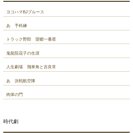
ヨコハマBJブルース
あゝ予科練
トラック野郎 望郷一番星
鬼龍院花子の生涯
人生劇場 飛車角と吉良常
あゝ決戦航空隊
肉体の門
時代劇