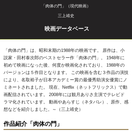
「肉体の門」（現代映画）
三上靖史
映画データベース
「肉体の門」は、昭和末期の1988年の映画です。 原作は、小
説家・田村泰次郎のベストセラー作「肉体の門」。 1948年に
初めて映画になった後、何度か映画化されており、 1988年の
バージョンは５作目となります。 この映画を含む３作品の演技
により、名取裕子が日本アカデミー賞の最優秀助演女優賞にノ
ミネートされました。 現在、Netflix（ネットフリックス）で動
画配信されています。 2008年には観月ありさ主演でテレビド
ラマ化されています。 動画やあらすじ（ネタバレ）、原作、感
想などを紹介しました。～（三上靖史）
作品紹介「肉体の門」