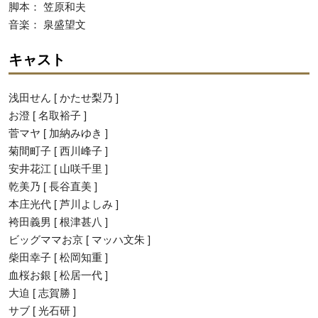
脚本： 笠原和夫
音楽： 泉盛望文
キャスト
浅田せん [ かたせ梨乃 ]
お澄 [ 名取裕子 ]
菅マヤ [ 加納みゆき ]
菊間町子 [ 西川峰子 ]
安井花江 [ 山咲千里 ]
乾美乃 [ 長谷直美 ]
本庄光代 [ 芦川よしみ ]
袴田義男 [ 根津甚八 ]
ビッグママお京 [ マッハ文朱 ]
柴田幸子 [ 松岡知重 ]
血桜お銀 [ 松居一代 ]
大迫 [ 志賀勝 ]
サブ [ 光石研 ]