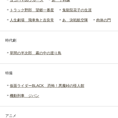
ヨコハマBJブルース
あゝ予科練
トラック野郎 望郷一番星
鬼龍院花子の生涯
人生劇場 飛車角と吉良常
あゝ決戦航空隊
肉体の門
時代劇
草間の半次郎 霧の中の渡り鳥
特撮
仮面ライダーBLACK 恐怖！悪魔峠の怪人館
機動刑事 ジバン
アニメ