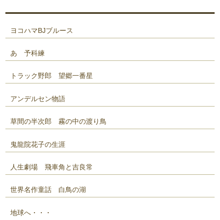
ヨコハマBJブルース
あゝ予科練
トラック野郎 望郷一番星
アンデルセン物語
草間の半次郎 霧の中の渡り鳥
鬼龍院花子の生涯
人生劇場 飛車角と吉良常
世界名作童話 白鳥の湖
地球へ・・・