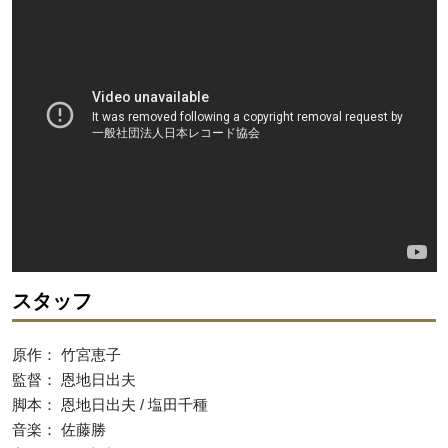
スタッフ
原作： 竹宮恵子
監督： 恩地日出夫
脚本： 恩地日出夫 / 塩田千種
音楽： 佐藤勝