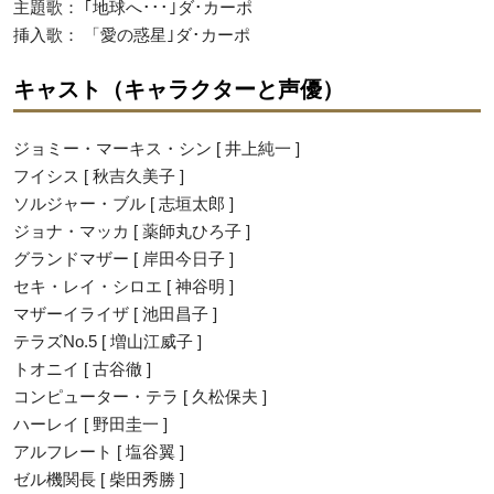
主題歌： ｢地球へ･･･｣ダ･カーポ
挿入歌： 「愛の惑星｣ダ･カーポ
キャスト（キャラクターと声優）
ジョミー・マーキス・シン [ 井上純一 ]
フイシス [ 秋吉久美子 ]
ソルジャー・ブル [ 志垣太郎 ]
ジョナ・マッカ [ 薬師丸ひろ子 ]
グランドマザー [ 岸田今日子 ]
セキ・レイ・シロエ [ 神谷明 ]
マザーイライザ [ 池田昌子 ]
テラズNo.5 [ 増山江威子 ]
トオニイ [ 古谷徹 ]
コンピューター・テラ [ 久松保夫 ]
ハーレイ [ 野田圭一 ]
アルフレート [ 塩谷翼 ]
ゼル機関長 [ 柴田秀勝 ]