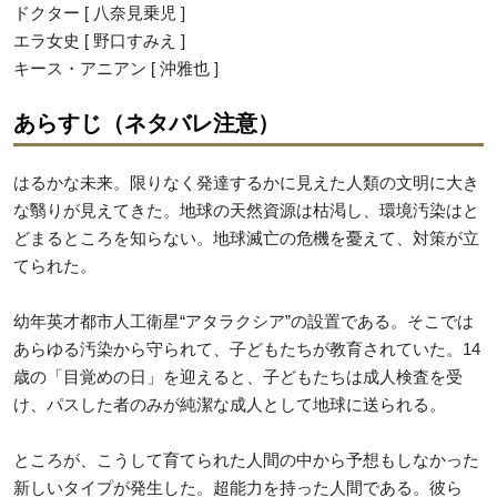
ドクター [ 八奈見乗児 ]
エラ女史 [ 野口すみえ ]
キース・アニアン [ 沖雅也 ]
あらすじ（ネタバレ注意）
はるかな未来。限りなく発達するかに見えた人類の文明に大き
な翳りが見えてきた。地球の天然資源は枯渇し、環境汚染はと
どまるところを知らない。地球滅亡の危機を憂えて、対策が立
てられた。
幼年英才都市人工衛星“アタラクシア”の設置である。そこでは
あらゆる汚染から守られて、子どもたちが教育されていた。14
歳の「目覚めの日」を迎えると、子どもたちは成人検査を受
け、パスした者のみが純潔な成人として地球に送られる。
ところが、こうして育てられた人間の中から予想もしなかった
新しいタイプが発生した。超能力を持った人間である。彼ら