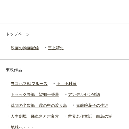
トップページ
映画の動画配信
三上靖史
東映作品
ヨコハマBJブルース
あゝ予科練
トラック野郎 望郷一番星
アンデルセン物語
草間の半次郎 霧の中の渡り鳥
鬼龍院花子の生涯
人生劇場 飛車角と吉良常
世界名作童話 白鳥の湖
地球へ・・・